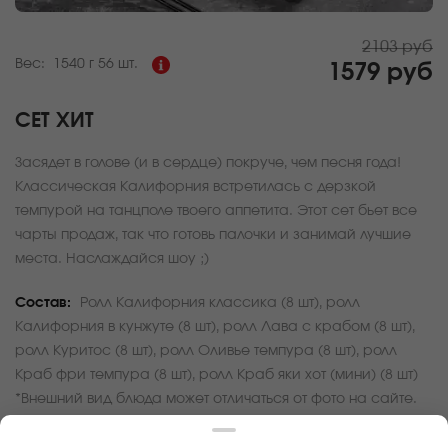
2103 руб
Вес:
1540 г
56 шт.
1579 руб
СЕТ ХИТ
Засядет в голове (и в сердце) покруче, чем песня года!
Классическая Калифорния встретилась с дерзкой
темпурой на танцполе твоего аппетита. Этот сет бьет все
чарты продаж, так что готовь палочки и занимай лучшие
места. Наслаждайся шоу ;)
Состав:
Ролл Калифорния классика (8 шт), ролл
Калифорния в кунжуте (8 шт), ролл Лава с крабом (8 шт),
ролл Куритос (8 шт), ролл Оливье темпура (8 шт), ролл
Краб фри темпура (8 шт), ролл Краб яки хот (мини) (8 шт)
*Внешний вид блюда может отличаться от фото на сайте.
За покупку вам будет начислено
47
баллов