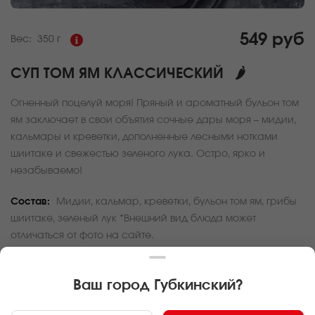
549 руб
Вес:
350 г
СУП ТОМ ЯМ КЛАССИЧЕСКИЙ
🌶
Огненный поцелуй моря! Пряный и ароматный бульон том
ям заключает в свои объятия сочные дары моря – мидии,
кальмары и креветки, дополненные лесными нотками
шиитаке и свежестью зеленого лука. Остро, ярко и
незабываемо!
Состав:
Мидии, кальмар, креветки, бульон том ям, грибы
шиитаке, зеленый лук *Внешний вид блюда может
отличаться от фото на сайте.
За покупку вам будет начислено
16
баллов
Ваш город
Губкинский
?
Карта доставки