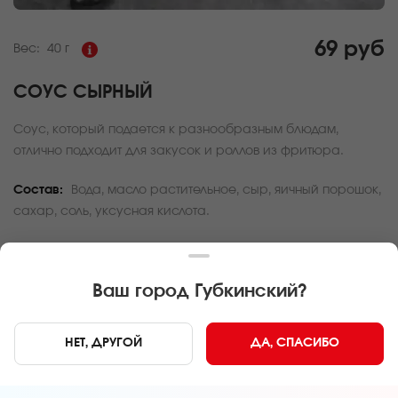
69 руб
Вес:
40 г
СОУС СЫРНЫЙ
Соус, который подается к разнообразным блюдам,
отлично подходит для закусок и роллов из фритюра.
Состав:
Вода, масло растительное, сыр, яичный порошок,
сахар, соль, уксусная кислота.
За покупку вам будет начислено
2
баллов
Карта доставки
Ваш город
Губкинский
?
Главная
Дополнительно
Соус Сырный
НЕТ, ДРУГОЙ
ДА, СПАСИБО